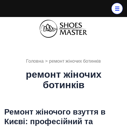
Перейти
до
вмісту
Shoes
Ремонт взуття
(натисніть
Master
в Києві: від
Enter)
кросівок до
туфель на
високій
Головна
>
ремонт жіночих ботинків
підошві
ремонт жіночих
ботинків
Ремонт жіночого взуття в
Києві: професійний та